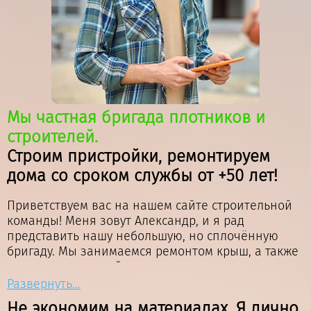
Мы частная бригада плотников и
строителей.
Строим пристройки, ремонтируем
дома со сроком службы от +50 лет!
Приветствуем вас на нашем сайте строительной
команды! Меня зовут Александр, и я рад
представить нашу небольшую, но сплочённую
бригаду. Мы занимаемся ремонтом крыш, а также
возводим пристройки, веранды и террасы,
выполняем фасадные работы в Московской
Развернуть...
области и Москве. Наша команда состоит из
Не экономим на материалах. Я лично