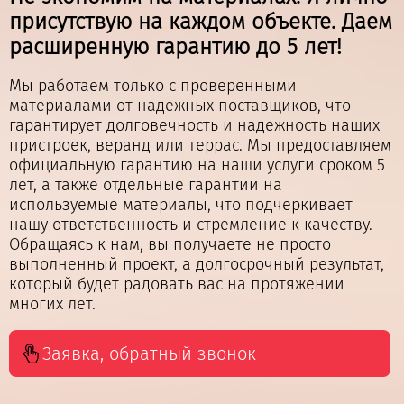
единомышленников с опытом работы от 5 лет, и
присутствую на каждом объекте. Даем
мы готовы предложить конкурентоспособные
цены, сохраняя при этом индивидуальный подход
расширенную гарантию до 5 лет!
и высокое качество.
Мы работаем только с проверенными
Мы понимаем, что каждый проект уникален,
материалами от надежных поставщиков, что
поэтому к каждому клиенту подходим с особым
гарантирует долговечность и надежность наших
вниманием. Я лично контролирую все этапы
пристроек, веранд или террас. Мы предоставляем
работ, чтобы убедиться, что все ваши пожелания
официальную гарантию на наши услуги сроком 5
и требования максимально учтены. Наша
лет, а также отдельные гарантии на
гибкость позволяет нам эффективно реагировать
используемые материалы, что подчеркивает
на ваши потребности и предложить наилучшие
нашу ответственность и стремление к качеству.
решения для достижения отличного результата.
Обращаясь к нам, вы получаете не просто
выполненный проект, а долгосрочный результат,
который будет радовать вас на протяжении
многих лет.
Заявка, обратный звонок