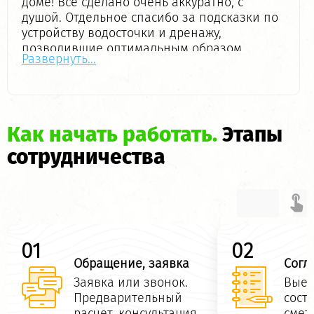
доме! Всё сделано очень аккуратно, с
душой. Отдельное спасибо за подсказки по
устройству водосточки и дренажу,
позволившие оптимальным образом
Развернуть...
уводить воду от дома. Подкупило
стремление сделать свою работу не просто
хорошо, а так, чтобы всё было максимально
удобно для клиента, надежно и красиво. В
общем, результат работы превзошел все
Как начать работать.
Этапы
самые смелые ожидания! Очень всем
сотрудничества
рекомендую бригаду.
01
02
Обращение, заявка
Согл
Заявка или звонок.
Выез
Предварительный
сост
расчет, консультация
смет