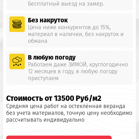
Бесплатный выезд на замер.
Без накруток
Цена ниже конкурентов до 15%,
материал в наличии, без накруток и
обмана
В любую погоду
Работаем даже ЗИМОЙ, круглогодично
12 месяцев в году, в любую погоду
приступаем
Стоимость от 13500 Руб/м2
Средняя цена работ на
остеклённая веранда
без учета материалов, точную цену необходимо
рассчитывать индивидуально