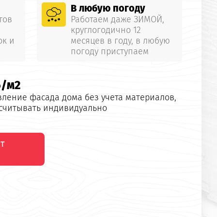
В любую погоду
тов
Работаем даже ЗИМОЙ,
круглогодично 12
ок и
месяцев в году, в любую
погоду приступаем
б/м2
вление фасада дома
без учета материалов,
ссчитывать индивидуально
т