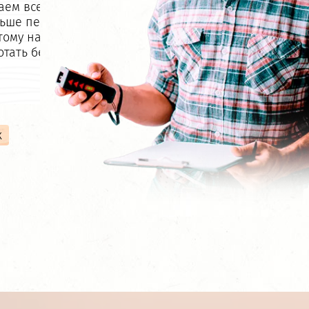
аем все чтобы вы
Все обязательства по
ьше переживали,
поиску, доставке и
тому начинаем
разгрузке материала
отать без предоплаты!
можем взять на себя! А 
меньше беспокоитесь и
суетитесь.
к