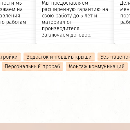
нности мы
Мы предоставляем
Дел
езжаем на
расширенную гарантию на
мен
тавления
свою работу до 5 лет и
поэ
по работам
материал от
раб
производителя.
Заключаем договор.
стройки
Водосток и подшив крыши
Без нацено
Персональный прораб
Монтаж коммуникаций