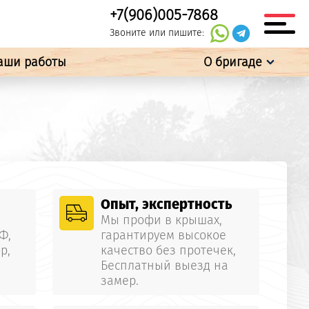
+7(906)005-7868
Звоните или пишите:
аши работы
О бригаде
Опыт, экспертность
Мы профи в крышах,
Ф,
гарантируем высокое
р,
качество без протечек,
Бесплатный выезд на
замер.