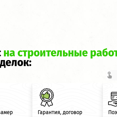
с
на строительные рабо
оделок:
замер
Гарантия, договор
Поэ