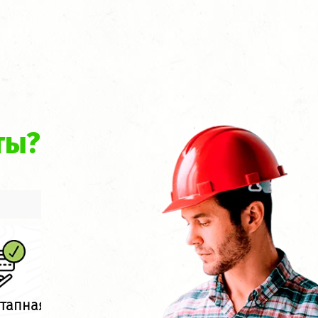
ты?
тапная оплата
Под ключ